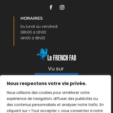
HORAIRES
Du lundi au vendredi
08h00 à 12h00
14h00 à 18h00
Nous respectons votre vie privée.
Nous utilisons des cookies pour améliorer votre
expérience de navigation, diffuser des publicités ou
Mentions légales
|
Protection des données
| ©
des contenus personnalisés et analyser notre trafic. En
2026- créé par
Linov Agence Web
cliquant sur « Tout accepter », vous consentez à notre