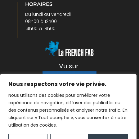
HORAIRES
Du lundi au vendredi
08h00 à 12h00
14h00 à 18h00
Nous respectons votre vie privée.
Nous utilisons des cookies pour améliorer votre
expérience de navigation, diffuser des publicités ou
Mentions légales
|
Protection des données
| ©
des contenus personnalisés et analyser notre trafic. En
2026- créé par
Linov Agence Web
cliquant sur « Tout accepter », vous consentez à notre
utilisation des cookies.