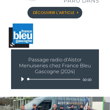
PARU DANS
DÉCOUVRIR L'ARTICLE
Passage radio d'Alstor
Menuiseries chez France Bleu
Gascogne (2024)
Lecteur
00:00
audio
PARU DANS