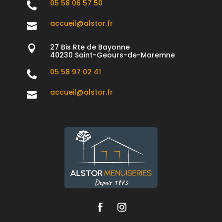
05 58 06 57 50

accueil@alstor.fr

27 Bis Rte de Bayonne

40230 Saint-Geours-de-Maremne
05 58 97 02 41

accueil@alstor.fr
