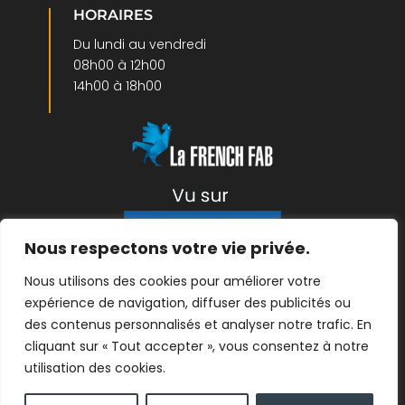
HORAIRES
Du lundi au vendredi
08h00 à 12h00
14h00 à 18h00
Nous respectons votre vie privée.
Nous utilisons des cookies pour améliorer votre
expérience de navigation, diffuser des publicités ou
Mentions légales
|
Protection des données
| ©
des contenus personnalisés et analyser notre trafic. En
2026- créé par
Linov Agence Web
cliquant sur « Tout accepter », vous consentez à notre
utilisation des cookies.