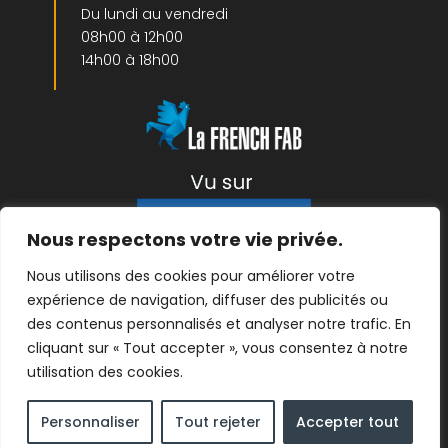
Du lundi au vendredi
08h00 à 12h00
14h00 à 18h00
Nous respectons votre vie privée.
Nous utilisons des cookies pour améliorer votre
expérience de navigation, diffuser des publicités ou
Mentions légales
|
Protection des données
| ©
des contenus personnalisés et analyser notre trafic. En
2026- créé par
Linov Agence Web
cliquant sur « Tout accepter », vous consentez à notre
utilisation des cookies.
Personnaliser
Tout rejeter
Accepter tout