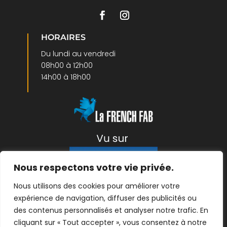
HORAIRES
Du lundi au vendredi
08h00 à 12h00
14h00 à 18h00
Nous respectons votre vie privée.
Nous utilisons des cookies pour améliorer votre
expérience de navigation, diffuser des publicités ou
Mentions légales
|
Protection des données
| ©
des contenus personnalisés et analyser notre trafic. En
2026- créé par
Linov Agence Web
cliquant sur « Tout accepter », vous consentez à notre