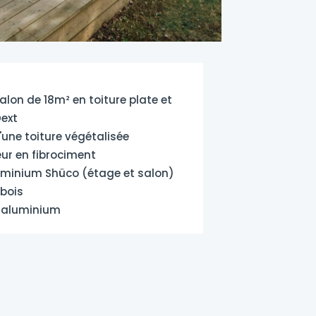
alon de 18m² en toiture plate et
Dext
'une toiture végétalisée
ur en fibrociment
uminium Shüco (étage et salon)
 bois
t aluminium