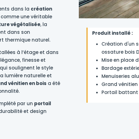
ients dans la
création
u comme une véritable
ture végétalisée
, la
ent dans son
Produit installé :
rt thermique naturel.
Création d'un s
ossature bois 
tallées à l’étage et dans
Mise en place d
légance, finesse et
qui soulignent le style
Bardage extérie
a lumière naturelle et
Menuiseries al
nd vénitien en bois
a été
Grand vénitien
onnalité.
Portail battan
omplété par un
portail
, durabilité et design