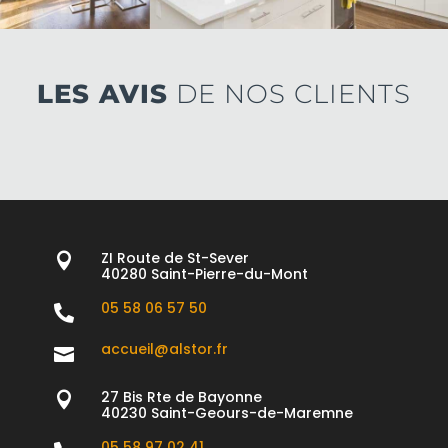
LES AVIS
DE NOS CLIENTS
ZI Route de St-Sever

40280 Saint-Pierre-du-Mont
05 58 06 57 50

accueil@alstor.fr

27 Bis Rte de Bayonne

40230 Saint-Geours-de-Maremne
05 58 97 02 41