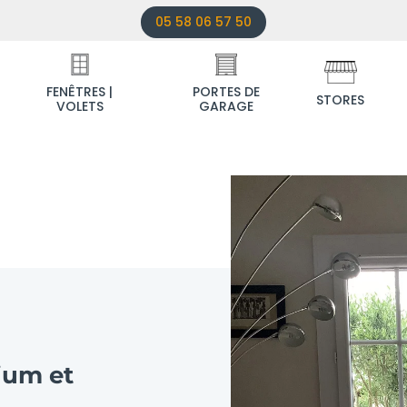
05 58 06 57 50
FENÊTRES |
PORTES DE
STORES
VOLETS
GARAGE
ium et