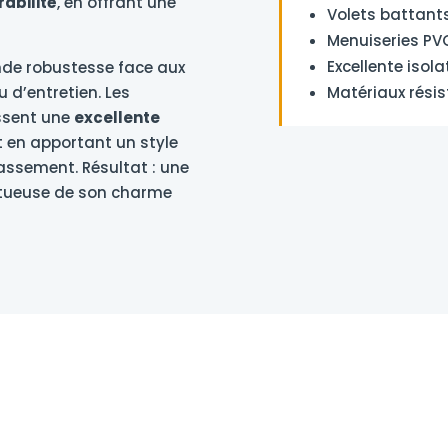
rabilité
, en offrant une
Volets battant
Menuiseries PV
Excellente isol
nde robustesse face aux
Matériaux résis
 d’entretien. Les
issent une
excellente
ut en apportant un style
bassement. Résultat : une
ctueuse de son charme