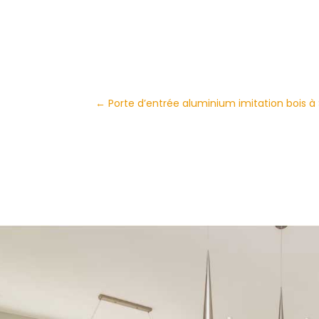
←
Porte d’entrée aluminium imitation bois 