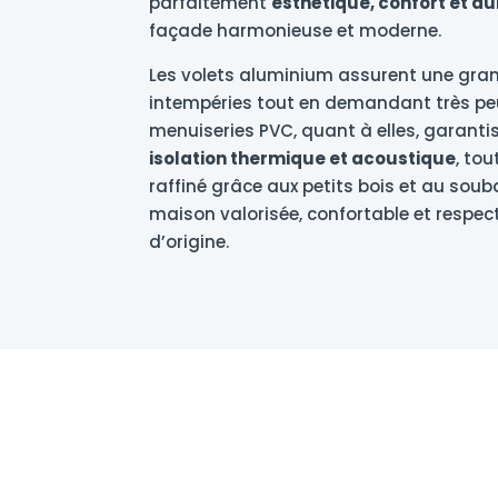
parfaitement
esthétique, confort et du
façade harmonieuse et moderne.
Les volets aluminium assurent une gra
intempéries tout en demandant très peu
menuiseries PVC, quant à elles, garant
isolation thermique et acoustique
, to
raffiné grâce aux petits bois et au sou
maison valorisée, confortable et respe
d’origine.