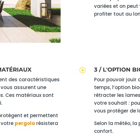
variées et on peut
profiter tout au lo
MATÉRIAUX
3 / L'OPTION 
I
ent des caractéristiques
Pour pouvoir jouir 
 vous assurent une
temps, l’option bi
ps. Ces matériaux sont
rétracter les lames
i.
votre souhait : pou
vous protéger de la
 protègent et permettent
, votre
pergola
résistera
Selon la météo, la
confort.