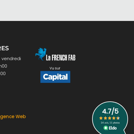
RES
u vendredi
2h00
h00
Agence Web