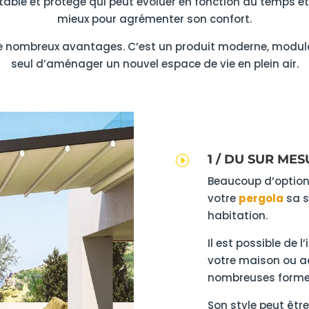
table et protégé qui peut évoluer en fonction du temps et 
mieux pour agrémenter son confort.
e nombreux avantages. C’est un produit moderne, modulab
seul d’aménager un nouvel espace de vie en plein air.
1 / DU SUR ME
I
Beaucoup d’options
votre
pergola
sa s
habitation.
Il est possible de
votre maison ou a
nombreuses formes
Son style peut être