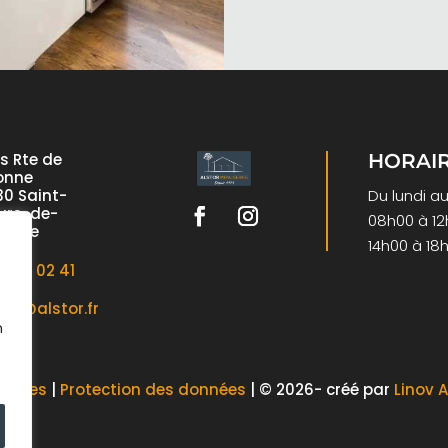
is Rte de
HORAI
onne
0 Saint-
Du lundi a
urs-de-
08h00 à 1
emne
14h00 à 18
8 97 02 41
eil@alstor.fr
n
égales
|
Protection des données
| © 2026- créé par
Linov 