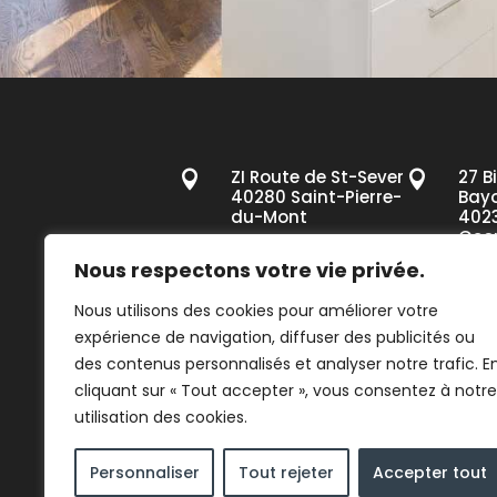
ZI Route de St-Sever
27 B


40280 Saint-Pierre-
Bay
du-Mont
4023
Geo
Mar
05 58 06 57 50

Nous respectons votre vie privée.
05 5

accueil@alstor.fr

Nous utilisons des cookies pour améliorer votre
expérience de navigation, diffuser des publicités ou
accu

des contenus personnalisés et analyser notre trafic. E
cliquant sur « Tout accepter », vous consentez à notre
utilisation des cookies.
Mentions l
Personnaliser
Tout rejeter
Accepter tout