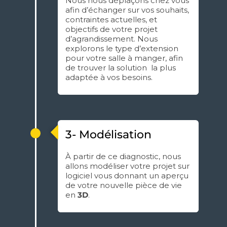
Nous nous déplaçons chez vous
afin d’échanger sur vos souhaits,
contraintes actuelles, et
objectifs de votre projet
d’agrandissement. Nous
explorons le type d’extension
pour votre salle à manger, afin
de trouver la solution la plus
adaptée à vos besoins.
3- Modélisation
À partir de ce diagnostic, nous
allons modéliser votre projet sur
logiciel vous donnant un aperçu
de votre nouvelle pièce de vie
en
3D
.